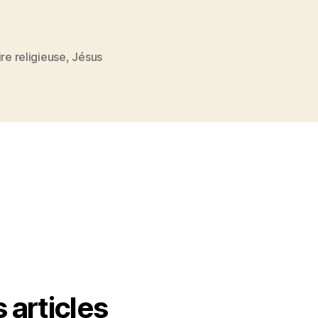
ire religieuse
,
Jésus
es
 articles