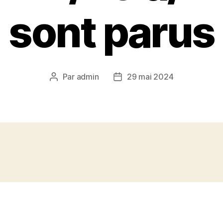
sont parus
Par
admin
29 mai 2024
Auteur
Date
de
de
l’article
l’article