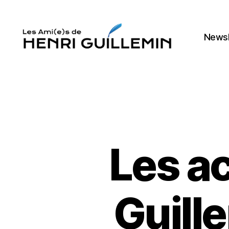
Newsl
Les
Ami(e)s
d'Henri
Guillemin
Les a
Guill