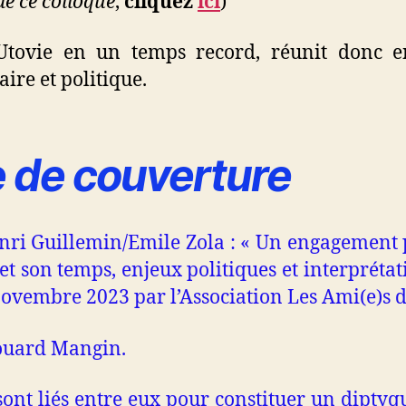
de ce colloque
,
cliquez
ici
)
 Utovie en un temps record, réunit donc 
aire et politique.
 de couverture
nri Guillemin/Emile Zola : « Un engagement pol
s et son temps, enjeux politiques et interprétat
ovembre 2023 par l’Association Les Ami(e)s d
douard Mangin.
nt liés entre eux pour constituer un diptyq