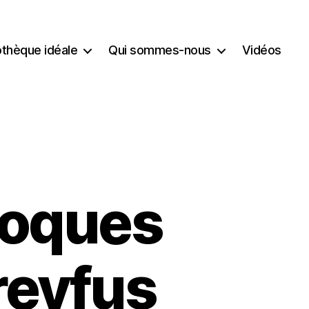
iothèque idéale
Qui sommes-nous
Vidéos
loques
reyfus