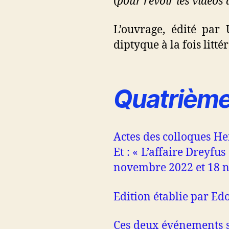
(
pour revoir les vidéos 
L’ouvrage, édité par
diptyque à la fois littér
Quatrième
Actes des colloques He
Et : « L’affaire Dreyfu
novembre 2022 et 18 n
Edition établie par E
Ces deux événements so