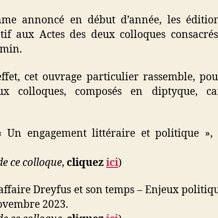
e annoncé en début d’année, les édition
atif aux Actes des deux colloques consacré
emin.
fet, cet ouvrage particulier rassemble, pou
ux colloques, composés en diptyque, c
« Un engagement littéraire et politique »
de ce colloque
,
cliquez
ici
)
’affaire Dreyfus et son temps – Enjeux politiqu
novembre 2023.