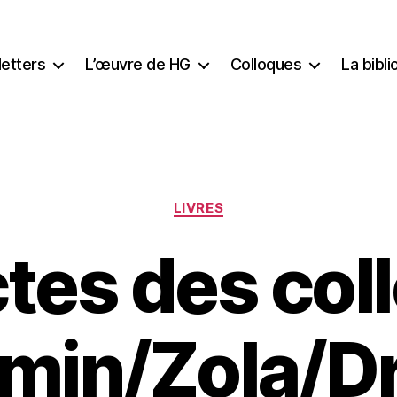
etters
L’œuvre de HG
Colloques
La bibl
Catégories
LIVRES
ctes des col
emin/Zola/D