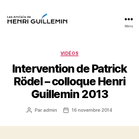
Menu
Les
Ami(e)s
d'Henri
Guillemin
Catégories
VIDÉOS
Intervention de Patrick
Rödel – colloque Henri
Guillemin 2013
Par
admin
16 novembre 2014
Auteur
Date
de
de
l’article
l’article