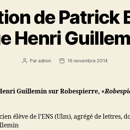
ion de Patrick 
e Henri Guille
Par
admin
16 novembre 2014
Auteur
Date
de
de
l’article
l’article
Henri Guillemin sur Robespierre, «
Robespi
ien élève de l’ENS (Ulm), agrégé de lettres, do
illemin