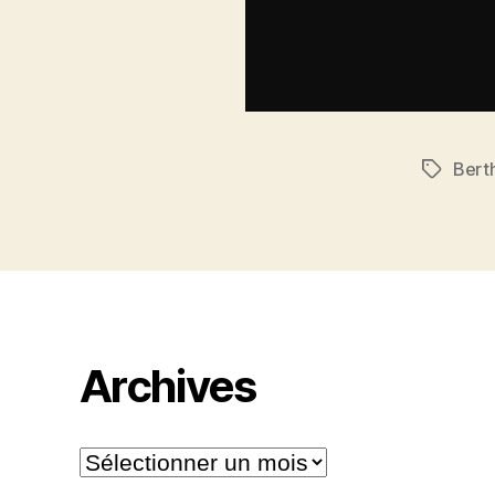
Berth
Étiquett
Archives
Archives