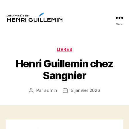
Menu
Les
Ami(e)s
d'Henri
Guillemin
Catégories
LIVRES
Henri Guillemin chez
Sangnier
Par
admin
5 janvier 2026
Auteur
Date
de
de
l’article
l’article