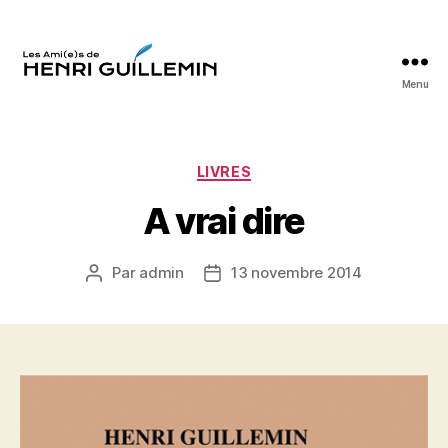
Menu
Les
Ami(e)s
d'Henri
Guillemin
Catégories
LIVRES
A vrai dire
Par
admin
13 novembre 2014
Auteur
Date
de
de
l’article
l’article