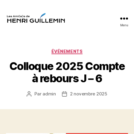
Menu
Les
Ami(e)s
d'Henri
Guillemin
Catégories
ÉVÉNEMENTS
Colloque 2025 Compte
à rebours J – 6
Par
admin
2 novembre 2025
Auteur
Date
de
de
l’article
l’article