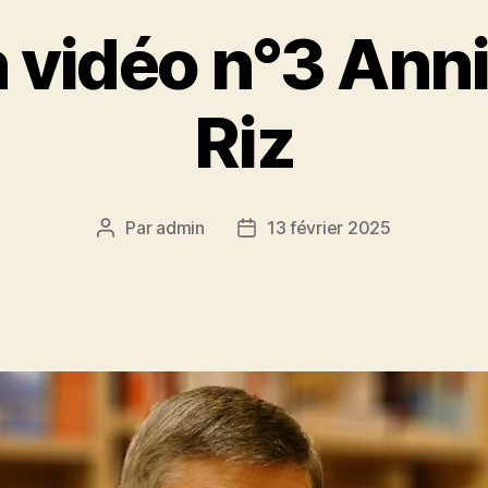
n vidéo n°3 Anni
Riz
Par
admin
13 février 2025
Auteur
Date
de
de
l’article
l’article