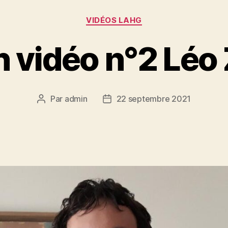
Catégories
VIDÉOS LAHG
n vidéo n°2 Léo
Par
admin
22 septembre 2021
Auteur
Date
de
de
l’article
l’article