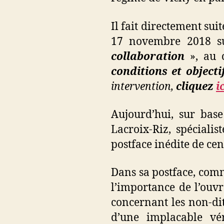
Il fait directement su
17 novembre 2018 s
collaboration
», au c
conditions et object
intervention,
cliquez
i
Aujourd’hui, sur base
Lacroix-Riz, spécialis
postface inédite de cen
Dans sa postface, comm
l’importance de l’ouvr
concernant les non-di
d’une implacable vér