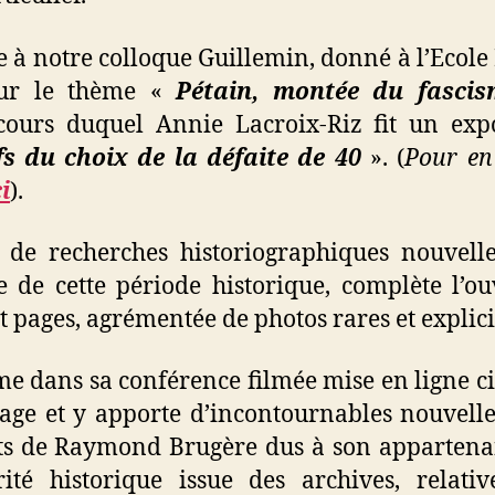
ite à notre colloque Guillemin, donné à l’Ecol
ur le thème «
Pétain, montée du fascis
ours duquel Annie Lacroix-Riz fit un exp
ifs du choix de la défaite de 40
». (
Pour en 
ci
).
 de recherches historiographiques nouvelle
te de cette période historique, complète l’o
t pages, agrémentée de photos rares et explici
e dans sa conférence filmée mise en ligne ci
age et y apporte d’incontournables nouvelle
ts de Raymond Brugère dus à son appartenance
ité historique issue des archives, relativ