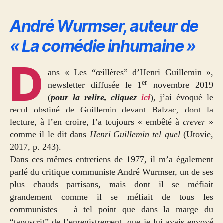
André Wurmser, auteur de
« La comédie inhumaine »
D
ans « Les “œillères” d’Henri Guillemin »,
er
newsletter diffusée le 1
novembre 2019
(
pour la relire, cliquez
ici
), j’ai évoqué le
recul obstiné de Guillemin devant Balzac, dont la
lecture, à l’en croire, l’a toujours « embêté à
crever
»
comme il le dit dans
Henri Guillemin tel quel
(Utovie,
2017, p. 243).
Dans ces mêmes entretiens de 1977, il m’a également
parlé du critique communiste André Wurmser, un de ses
plus chauds partisans, mais dont il se méfiait
grandement comme il se méfiait de tous les
communistes – à tel point que dans la marge du
“tapuscrit” de l’enregistrement, que je lui avais envoyé