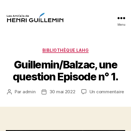
Menu
Les
Ami(e)s
d'Henri
Guillemin
Catégories
BIBLIOTHÈQUE LAHG
Guillemin/Balzac, une
question Episode n° 1.
sur
Par
admin
30 mai 2022
Un commentaire
Auteur
Date
Gui
de
de
un
l’article
l’article
que
Epi
n°
1.