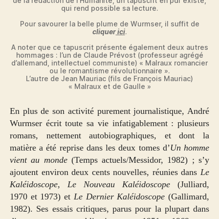
de la rédaction de l’Humanité, un tapuscrit en pdf existe,
qui rend possible sa lecture.
Pour savourer la belle plume de Wurmser, il suffit de
cliquer
ici
.
A noter que ce tapuscrit présente également deux autres
hommages : l’un de Claude Prévost (professeur agrégé
d’allemand, intellectuel communiste) « Malraux romancier
ou le romantisme révolutionnaire ».
L’autre de Jean Mauriac (fils de François Mauriac)
« Malraux et de Gaulle »
En plus de son activité purement journalistique, André
Wurmser écrit toute sa vie infatigablement : plusieurs
romans, nettement autobiographiques, et dont la
matière a été reprise dans les deux tomes d’
Un homme
vient au monde
(Temps actuels/Messidor, 1982) ; s’y
ajoutent environ deux cents nouvelles, réunies dans
Le
Kaléidoscope
,
Le Nouveau Kaléidoscope
(Julliard,
1970 et 1973) et
Le Dernier Kaléidoscope
(Gallimard,
1982). Ses essais critiques, parus pour la plupart dans