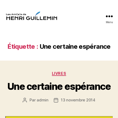
Menu
Les
Ami(e)s
d'Henri
Guillemin
Étiquette :
Une certaine espérance
Catégories
LIVRES
Une certaine espérance
Par
admin
13 novembre 2014
Auteur
Date
de
de
l’article
l’article