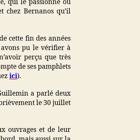
, qui le passionne ou
 et chez Bernanos qu’il
de cette fin des années
avons pu le vérifier à
 n’avoir perçu que très
compte de ses pamphlets
quez
ici
).
 Guillemin a parlé deux
 brièvement le 30 juillet
eux ouvrages et de leur
abord, mais aussi sur la