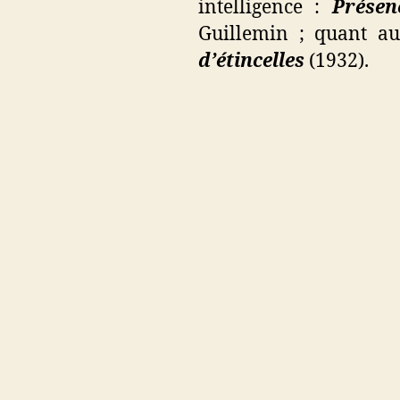
intelligence :
Présen
Guillemin ; quant a
d’étincelles
(1932).