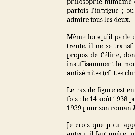
philosophie humaine 
parfois l’intrigue ; o
admire tous les deux.
Même lorsqu’il parle d
trente, il ne se tran
propos de Céline, dont
insuffisamment la mons
antisémites (cf. Les c
Le cas de figure est e
fois : le 14 août 1938
1939 pour son roman
Je crois que pour appr
auteur, il faut opérer 