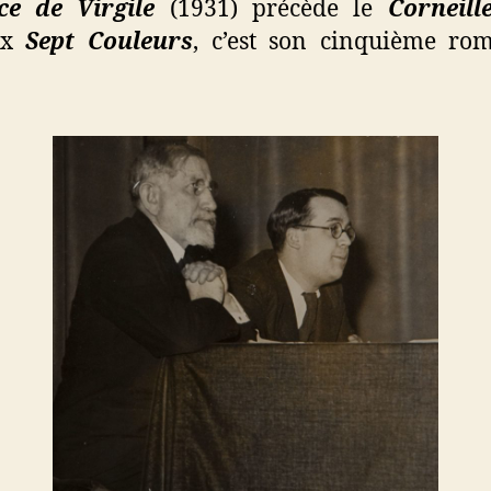
ce de Virgile
(1931) précède le
Corneill
ux
Sept Couleurs
, c’est son cinquième r