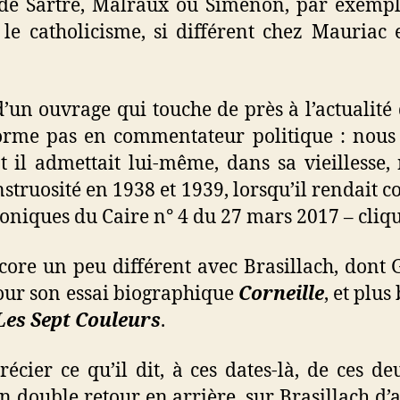
de Sartre, Malraux ou Simenon, par exemple
u le catholicisme, si différent chez Mauriac
’un ouvrage qui touche de près à l’actualité 
sforme pas en commentateur politique : nous 
 il admettait lui-même, dans sa vieillesse,
truosité en 1938 et 1939, lorsqu’il rendait 
hroniques du Caire n° 4 du 27 mars 2017 – cli
ncore un peu différent avec Brasillach, dont
 pour son essai biographique
Corneille
, et plus
Les Sept Couleurs
.
écier ce qu’il dit, à ces dates-là, de ces d
un double retour en arrière, sur Brasillach d’