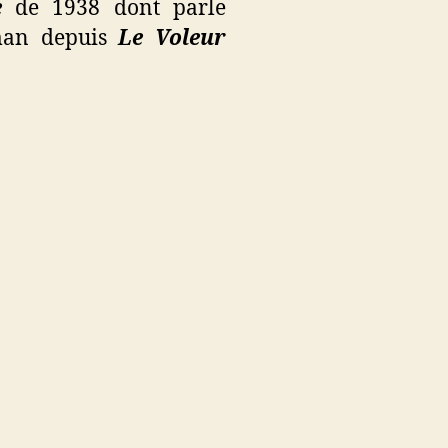
e
de 1938 dont parle
oman depuis
Le Voleur