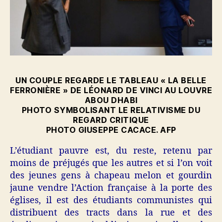
UN COUPLE REGARDE LE TABLEAU « LA BELLE
FERRONIÈRE » DE LÉONARD DE VINCI AU LOUVRE
ABOU DHABI
PHOTO SYMBOLISANT LE RELATIVISME DU
REGARD CRITIQUE
PHOTO GIUSEPPE CACACE. AFP
L’étudiant pauvre est, du reste, retenu par
moins de préjugés que les autres et si l’on voit
des jeunes gens à chapeau melon et gourdin
jaune vendre l’Action française à la porte des
églises, il est des étudiants communistes qui
distribuent des tracts dans la rue et des