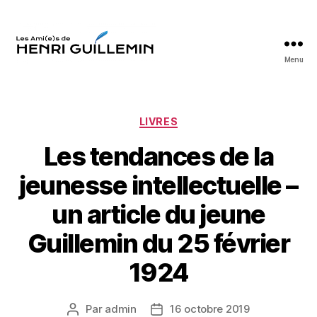
Menu
Les
Ami(e)s
d'Henri
Guillemin
Catégories
LIVRES
Les tendances de la
jeunesse intellectuelle –
un article du jeune
Guillemin du 25 février
1924
Par
admin
16 octobre 2019
Auteur
Date