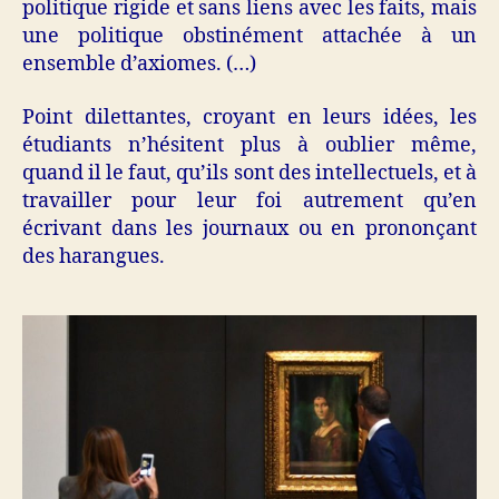
politique rigide et sans liens avec les faits, mais
une politique obstinément attachée à un
ensemble d’axiomes. (…)
Point dilettantes, croyant en leurs idées, les
étudiants n’hésitent plus à oublier même,
quand il le faut, qu’ils sont des intellectuels, et à
travailler pour leur foi autrement qu’en
écrivant dans les journaux ou en prononçant
des harangues.