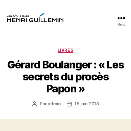
Menu
Les
Ami(e)s
d'Henri
Guillemin
Catégories
LIVRES
Gérard Boulanger : « Les
secrets du procès
Papon »
Par
admin
15 juin 2018
Auteur
Date
de
de
l’article
l’article