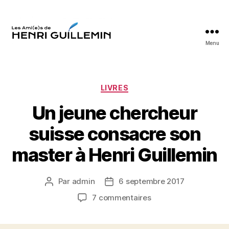
Menu
Les
Ami(e)s
d'Henri
Guillemin
Catégories
LIVRES
Un jeune chercheur
suisse consacre son
master à Henri Guillemin
Par
admin
6 septembre 2017
Auteur
Date
de
de
sur
7 commentaires
l’article
l’article
Un
jeune