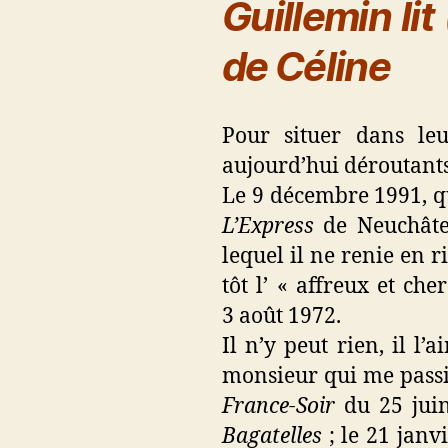
Guillemin lit
de Céline
Pour situer dans leu
aujourd’hui déroutants 
Le 9 décembre 1991, q
L’Express
de Neuchâtel
lequel il ne renie en r
tôt l’ « affreux et che
3 août 1972.
Il n’y peut rien, il l’
monsieur qui me passio
France-Soir
du 25 juin
Bagatelles
; le 21 jan