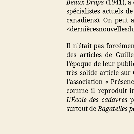
Beaux Draps
(1941), a
spécialistes actuels d
canadiens). On peut au
<dernièresnouvellesdu
Il n’était pas forcém
des articles de Guil
l’époque de leur public
très solide article s
l’association « Présen
comme il reproduit i
L’École des cadavres
p
surtout de
Bagatelles 