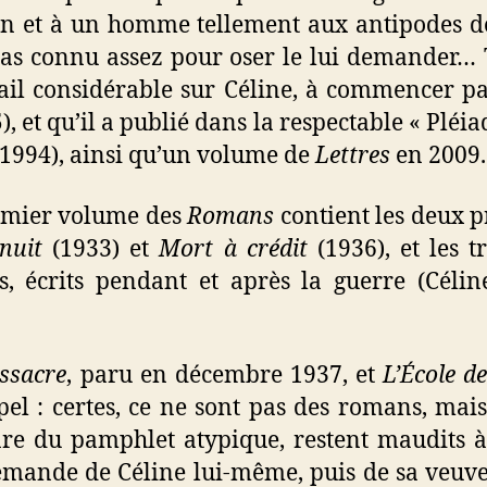
in et à un homme tellement aux antipodes de 
pas connu assez pour oser le lui demander… T
ail considérable sur Céline, à commencer par
), et qu’il a publié dans la respectable « Pléi
1994), ainsi qu’un volume de
Lettres
en 2009.
remier volume des
Romans
contient les deux 
nuit
(1933) et
Mort à crédit
(1936), et les t
, écrits pendant et après la guerre (Célin
ssacre
, paru en décembre 1937, et
L’École d
el : certes, ce ne sont pas des romans, mais 
nre du pamphlet atypique, restent maudits à
emande de Céline lui-même, puis de sa veuve 