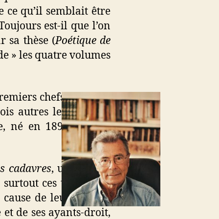
ce qu’il semblait être
oujours est-il que l’on
 sa thèse (
Poétique de
ade » les quatre volumes
premiers chefs-d’œuvre,
rois autres les romans,
e, né en 1894, a vécu
es cadavres
, un an plus
surtout ces textes, qui
 cause de leur furieux
et de ses ayants-droit,