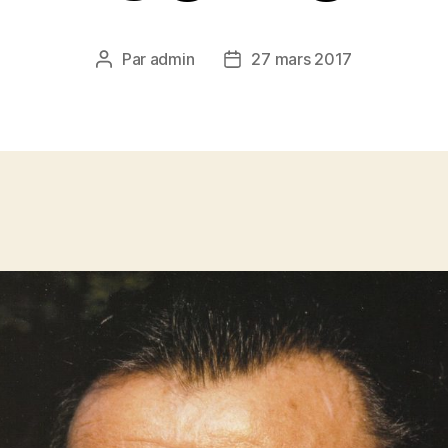
Par
admin
27 mars 2017
Auteur
Date
de
de
l’article
l’article