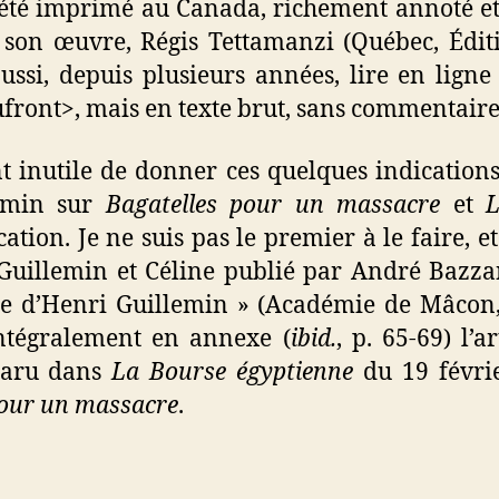
 été imprimé au Canada, richement annoté 
e son œuvre, Régis Tettamanzi (Québec, Édit
ssi, depuis plusieurs années, lire en ligne
front>, mais en texte brut, sans commentaire
ent inutile de donner ces quelques indicatio
lemin sur
Bagatelles pour un massacre
et
L
ation. Je ne suis pas le premier à le faire, e
ur Guillemin et Céline publié par André Bazz
ce d’Henri Guillemin » (Académie de Mâcon, 
ntégralement en annexe (
ibid.
, p. 65-69) l’
aru dans
La Bourse égyptienne
du 19 févrie
pour un massacre
.