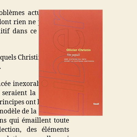
oblèmes actuels de la
 dont rien ne permet de
nitif dans ce que nous
squels Christin s’appuie
.
ncée inexorable vers le
e seraient la commune
 principes ont longtemps
e modèle de la Pentecôte.
ions qui émaillent toute
lection, des éléments