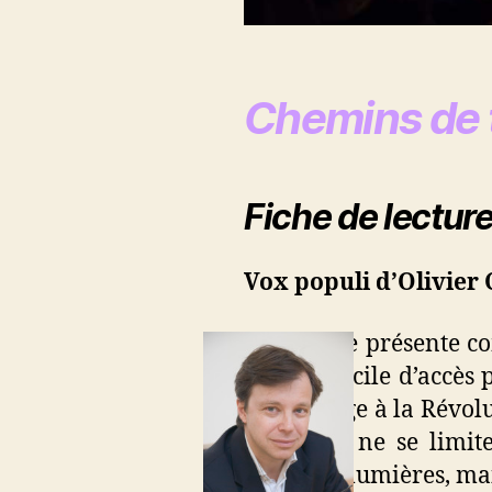
Chemins de 
Fiche de lecture
Vox populi d’Olivier 
Ce livre se présente c
assez difficile d’accès
Moyen-Age à la Révolut
d’analyse ne se limit
quelques lumières, mais