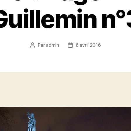
Guillemin n°
Par
admin
6 avril 2016
Auteur
Date
de
de
l’article
l’article