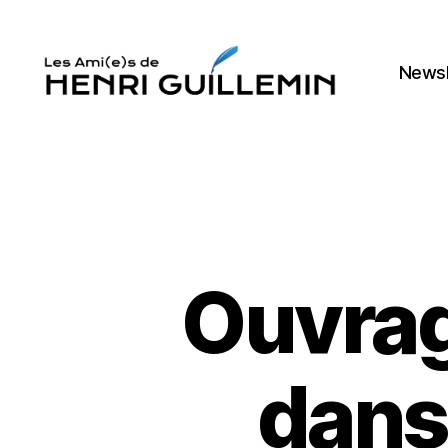
Newsl
Les
Ami(e)s
d'Henri
Guillemin
Ouvra
dans 