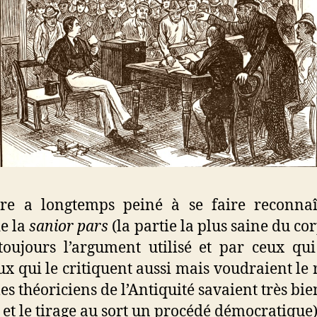
ire a longtemps peiné à se faire reconnaî
de la
sanior pars
(la partie la plus saine du co
 toujours l’argument utilisé et par ceux qu
ux qui le critiquent aussi mais voudraient le
les théoriciens de l’Antiquité savaient très bie
 et le tirage au sort un procédé démocratique