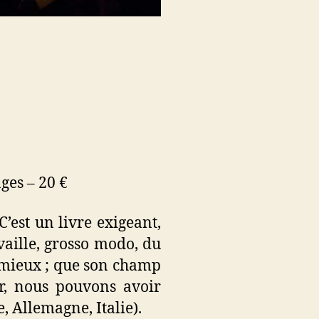
ages – 20 €
’est un livre exigeant,
availle, grosso modo, du
e mieux ; que son champ
ur, nous pouvons avoir
, Allemagne, Italie).