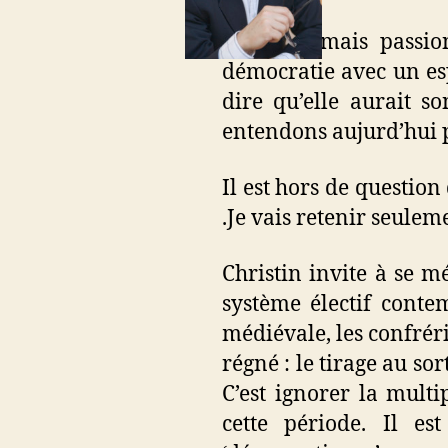
Exigeant mais passio
démocratie avec un esp
dire qu’elle aurait s
entendons aujurd’hui 
Il est hors de question
.Je vais retenir seuleme
Christin invite à se m
système électif cont
médiévale, les confréri
régné : le tirage au sor
C’est ignorer la multip
cette période. Il es