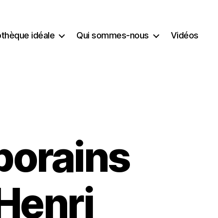
iothèque idéale
Qui sommes-nous
Vidéos
orains
’Henri