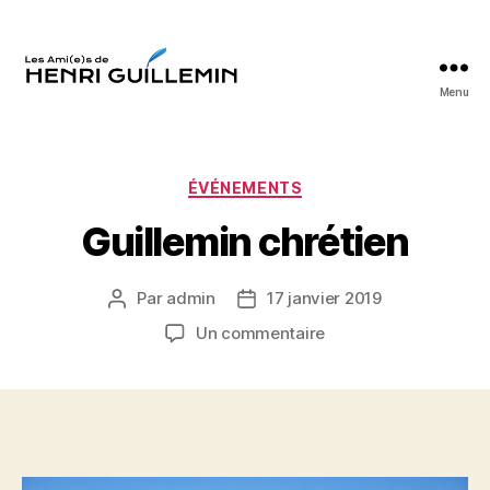
Menu
Les
Ami(e)s
d'Henri
Guillemin
Catégories
ÉVÉNEMENTS
Guillemin chrétien
Par
admin
17 janvier 2019
Auteur
Date
de
de
sur
Un commentaire
l’article
l’article
Guillemin
chrétien