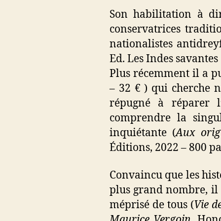
Son habilitation à di
conservatrices traditi
nationalistes antidreyf
Ed. Les Indes savantes 
Plus récemment il a p
– 32 € ) qui cherche 
répugné à réparer l’
comprendre la singul
inquiétante (
Aux orig
Éditions, 2022 – 800 pa
Convaincu que les histo
plus grand nombre, il 
méprisé de tous (
Vie d
Maurice Vergoin
, Hon