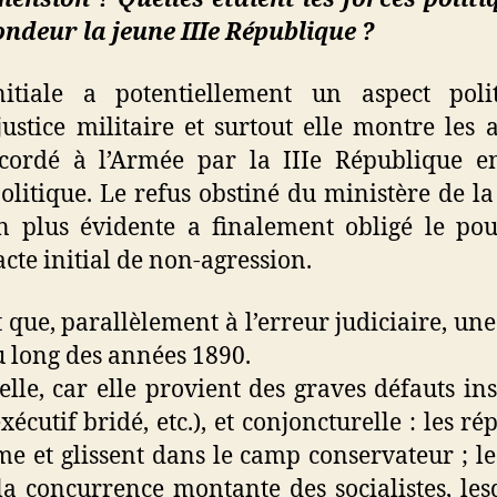
ondeur la jeune IIIe République ?
initiale a potentiellement un aspect poli
ustice militaire et surtout elle montre les
cordé à l’Armée par la IIIe République e
olitique. Le refus obstiné du ministère de l
 plus évidente a finalement obligé le pou
cte initial de non-agression.
ct que, parallèlement à l’erreur judiciaire, une
 long des années 1890.
relle, car elle provient des graves défauts i
écutif bridé, etc.), et conjoncturelle : les 
e et glissent dans le camp conservateur ; le
la concurrence montante des socialistes, lesq