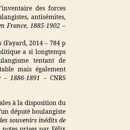
’inventaire des forces
langistes, antisémites,
 en France, 1885-1902
–
s
(Fayard, 2014 – 784 p
litique a si longtemps
oulangisme tentant de
ntable mais également
me – 1886-1891
– CNRS
ales à la disposition du
d’un député boulangiste
des souvenirs inédits de
notes prises par Félix