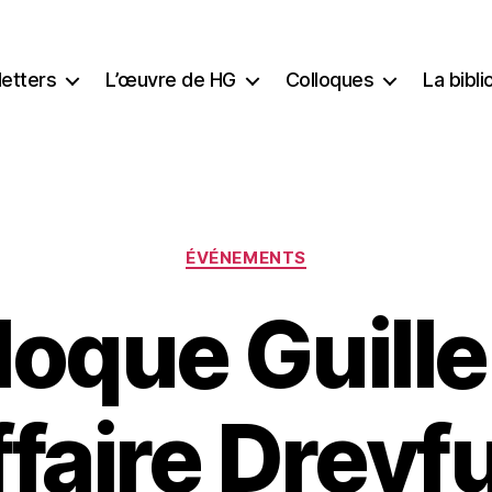
etters
L’œuvre de HG
Colloques
La bibl
Catégories
ÉVÉNEMENTS
loque Guill
ffaire Dreyfu