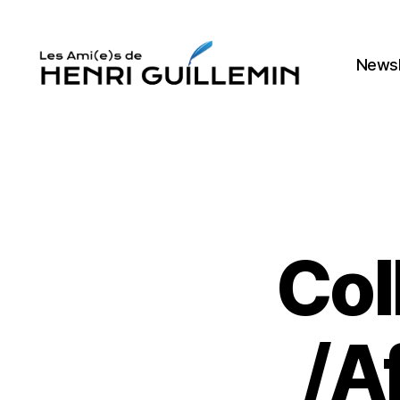
Newsl
Les
Ami(e)s
d'Henri
Guillemin
Col
/A