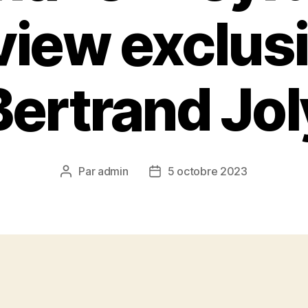
view exclus
Bertrand Jol
Par
admin
5 octobre 2023
Auteur
Date
de
de
l’article
l’article