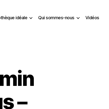
iothèque idéale
Qui sommes-nous
Vidéos
emin
s –