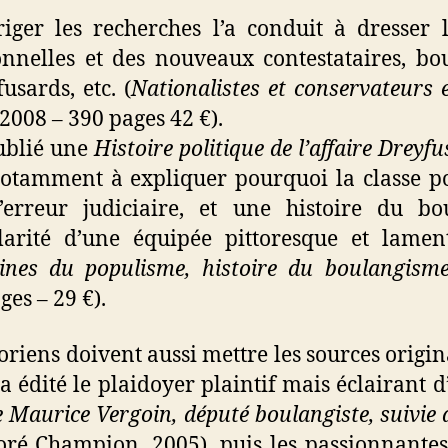
riger les recherches l’a conduit à dresser l
onnelles et des nouveaux contestataires, bou
usards, etc. (
Nationalistes et conservateurs
2008 – 390 pages 42 €).
ublié une
Histoire politique de l’affaire Dreyfu
notamment à expliquer pourquoi la classe po
erreur judiciaire, et une histoire du b
arité d’une équipée pittoresque et lame
ines du populisme, histoire du boulangis
ges – 29 €).
riens doivent aussi mettre les sources origin
a édité le plaidoyer plaintif mais éclairant 
e Maurice Vergoin, député boulangiste, suivie 
oré Champion, 2005), puis les passionnantes 