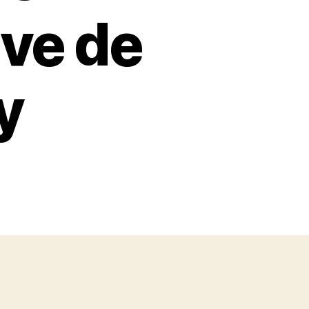
ive de
y