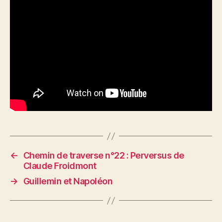
←
Chemin de traverse n°22 : Perversus de
Claude Froidmont
→
Guillemin et Napoléon