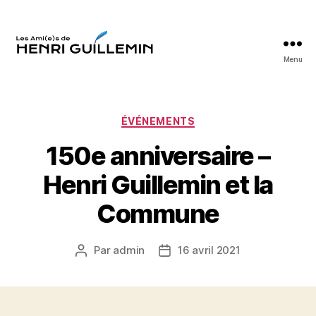
Menu
Les
Ami(e)s
d'Henri
Guillemin
Catégories
ÉVÉNEMENTS
150e anniversaire –
Henri Guillemin et la
Commune
Par
admin
16 avril 2021
Auteur
Date
de
de
l’article
l’article